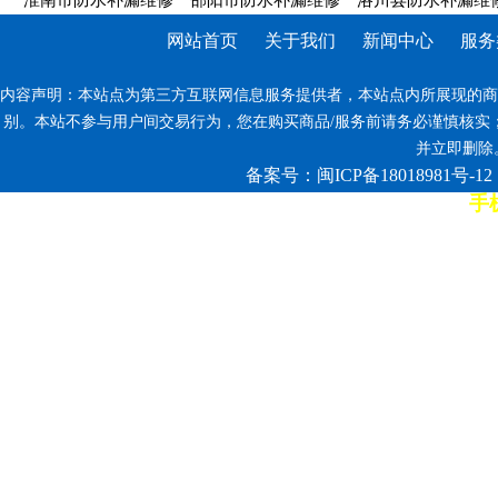
淮南市防水补漏维修
邵阳市防水补漏维修
洛川县防水补漏维
网站首页
关于我们
新闻中心
服务
内容声明：本站点为第三方互联网信息服务提供者，本站点内所展现的商
别。本站不参与用户间交易行为，您在购买商品/服务前请务必谨慎核实
并立即删除。反
备案号：闽ICP备18018981号-12
手机
7*12小时客服热线: 康师傅