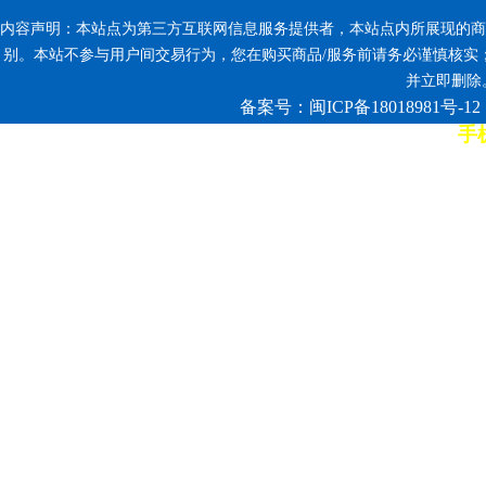
内容声明：本站点为第三方互联网信息服务提供者，本站点内所展现的商
别。本站不参与用户间交易行为，您在购买商品/服务前请务必谨慎核实
并立即删除。反
备案号：闽ICP备18018981号-12
手机
7*12小时客服热线: 康师傅