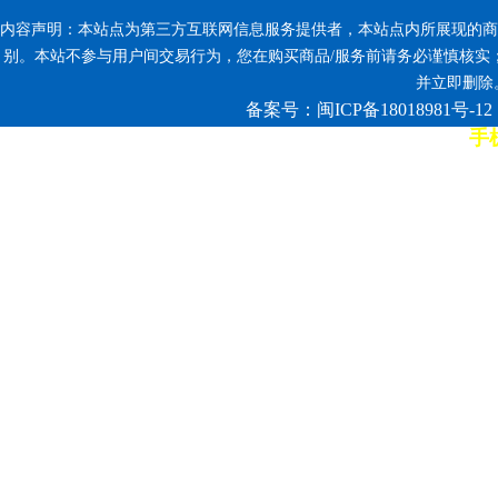
内容声明：本站点为第三方互联网信息服务提供者，本站点内所展现的商
别。本站不参与用户间交易行为，您在购买商品/服务前请务必谨慎核实
并立即删除。反
备案号：闽ICP备18018981号-12
手机
7*12小时客服热线: 康师傅